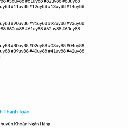
y88 #58uy88 #81uy88 #82uy88 #83uy88
0uy88 #11uy88 #12uy88 #13uy88 #14uy88
9uy88 #90uy88 #91uy88 #92uy88 #93uy88
y88 #60uy88 #61uy88 #62uy88 #63uy88
9uy88 #80uy88 #02uy88 #03uy88 #04uy88
8uy88 #39uy88 #40uy88 #41uy88 #42uy88
8
h Thanh Toán
huyển Khoản Ngân Hàng