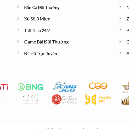
Bắn Cá Đổi Thưởng
Xổ Số 3 Miền
Z
P
Thể Thao 24/7
Game Bài Đổi Thưởng
C
A
Nổ Hũ Trực Tuyến